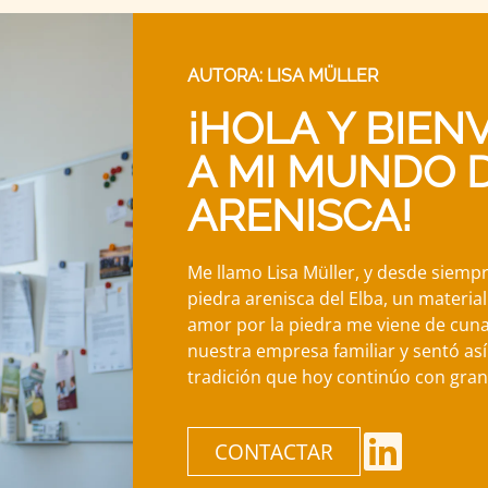
AUTORA: LISA MÜLLER
¡HOLA Y BIEN
A MI MUNDO 
ARENISCA!
Me llamo Lisa Müller, y desde siemp
piedra arenisca del Elba, un material
amor por la piedra me viene de cuna
nuestra empresa familiar y sentó así
tradición que hoy continúo con gran
CONTACTAR