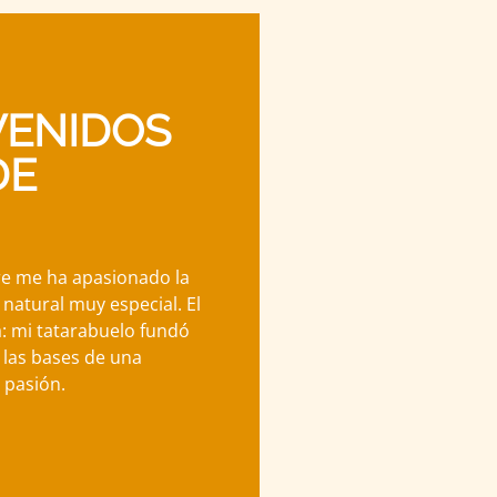
VENIDOS
DE
re me ha apasionado la
 natural muy especial. El
: mi tatarabuelo fundó
 las bases de una
 pasión.