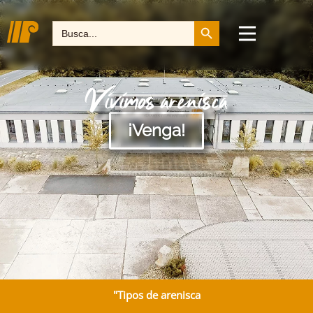
Botón de búsqueda
Buscar:
Vivimos arenisca
¡Venga!
"Tipos de arenisca