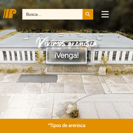
Botón de búsqueda
Buscar:
Vivimos arenisca
¡Venga!
"Tipos de arenisca