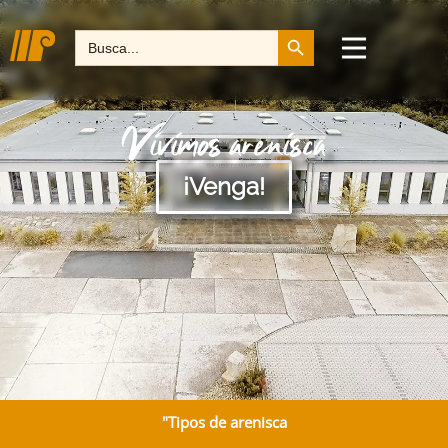
Botón de búsqueda
Buscar:
Vivimos arenisca
¡Venga!
"Tipos de arenisca