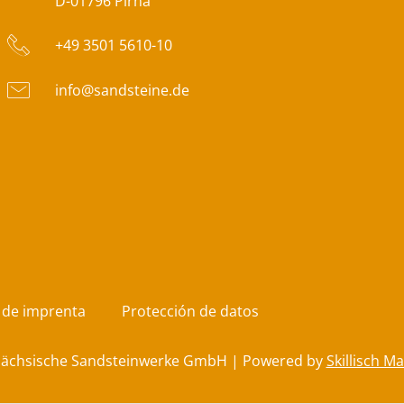
D-01796 Pirna
+49 3501 5610-10
info@sandsteine.de
 de imprenta
Protección de datos
Sächsische Sandsteinwerke GmbH | Powered by
Skillisch M