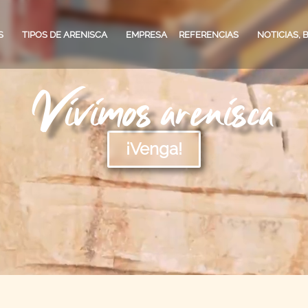
S
TIPOS DE ARENISCA
EMPRESA
REFERENCIAS
NOTICIAS, 
Vivimos arenisca
CLIENTES PARTICULARES
TIPOS DE ARENISCA
BLOG
PLAN
¡Venga!