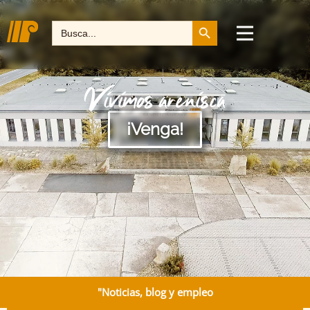
Botón de búsqueda
Buscar:
Vivimos arenisca
¡Venga!
"Noticias, blog y empleo