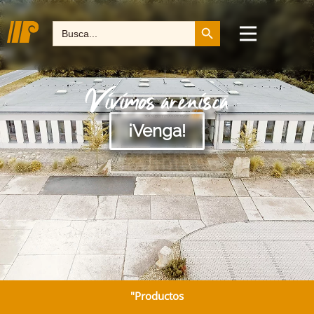
Botón de búsqueda
Buscar:
Vivimos arenisca
¡Venga!
"Productos