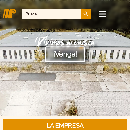
Botón de búsqueda
Buscar:
Vivimos arenisca
¡Venga!
LA EMPRESA