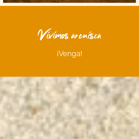
Vivimos arenisca
¡Venga!