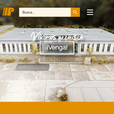
Botón de búsqueda
Buscar:
Vivimos arenisca
¡Venga!