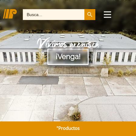
Botón de búsqueda
Buscar:
Vivimos arenisca
¡Venga!
"Productos