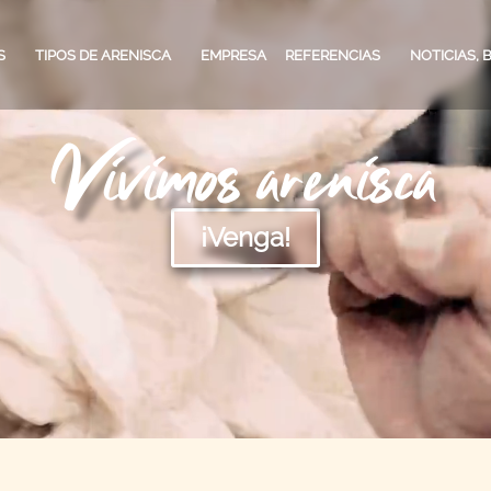
S
TIPOS DE ARENISCA
EMPRESA
REFERENCIAS
NOTICIAS, 
Vivimos arenisca
CLIENTES PARTICULARES
TIPOS DE ARENISCA
BLOG
PLAN
¡Venga!