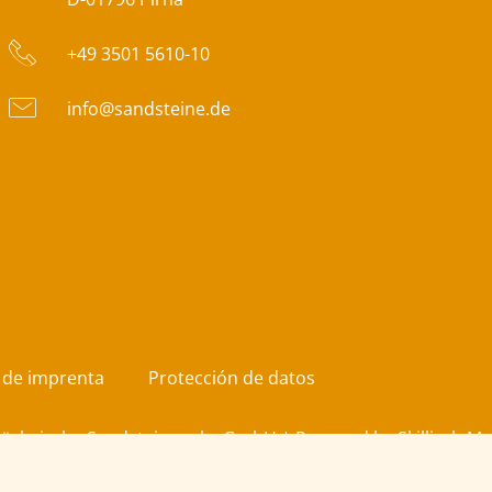
+49 3501 5610-10
info@sandsteine.de
 de imprenta
Protección de datos
Sächsische Sandsteinwerke GmbH | Powered by
Skillisch M