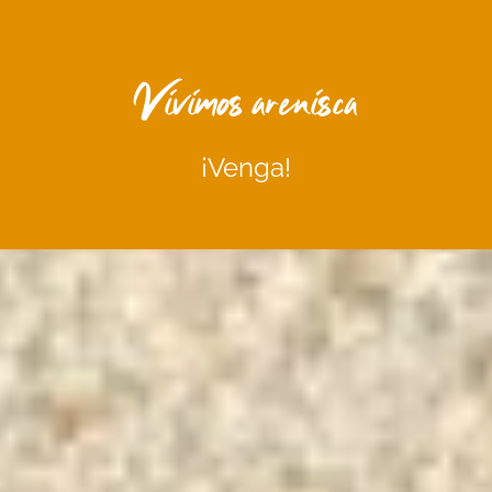
Vivimos arenisca
¡Venga!