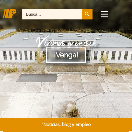
Botón de búsqueda
Buscar:
Vivimos arenisca
¡Venga!
"Noticias, blog y empleo