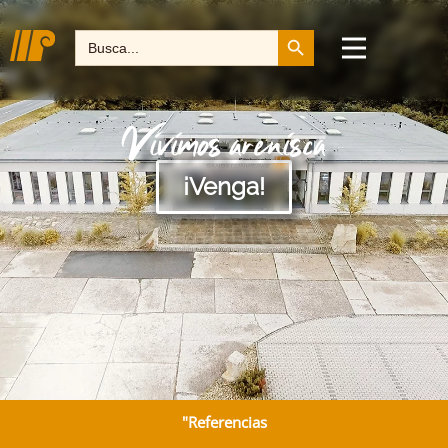
Botón de búsqueda
Buscar:
Vivimos arenisca
¡Venga!
"Referencias