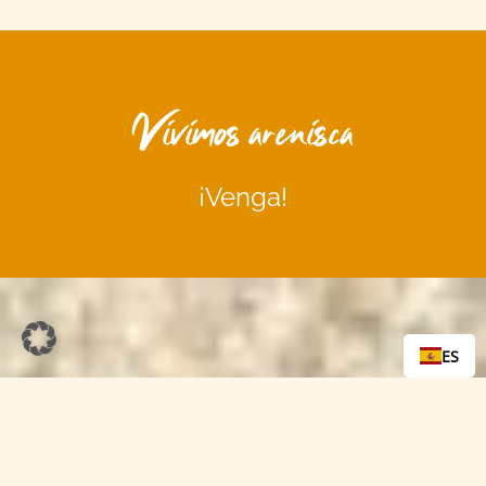
Vivimos arenisca
¡Venga!
ES