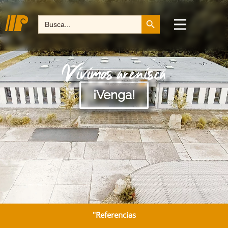
Botón de búsqueda
Buscar:
Vivimos arenisca
¡Venga!
"Referencias