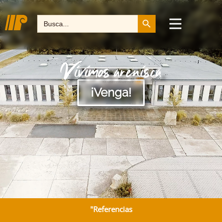
Botón de búsqueda
Buscar:
Vivimos arenisca
¡Venga!
"Referencias