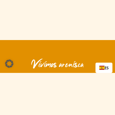
Vivimos arenisca
ES
¡Venga!