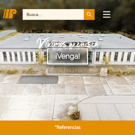
Botón de búsqueda
Buscar:
Vivimos arenisca
¡Venga!
"Referencias