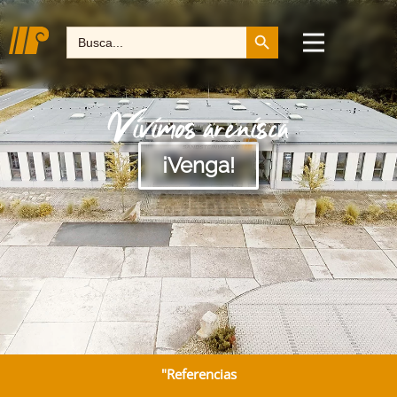
Botón de búsqueda
Buscar:
Vivimos arenisca
¡Venga!
"Referencias