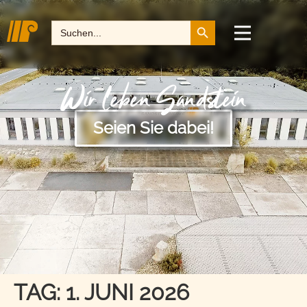
Search Button
Search
for:
Wir leben Sandstein
Seien Sie dabei!
TAG:
1. JUNI 2026