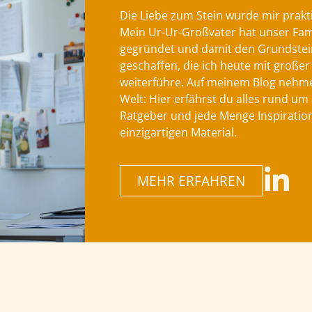
Die Liebe zum Stein wurde mir prakti
Mein Ur-Ur-Großvater hat unser Fa
gegründet und damit den Grundstein
geschaffen, die ich heute mit großer
weiterführe. Auf meinem Blog nehme 
Welt: Hier erfährst du alles rund um 
Ratgeber und jede Menge Inspiratio
einzigartigen Material.
MEHR ERFAHREN