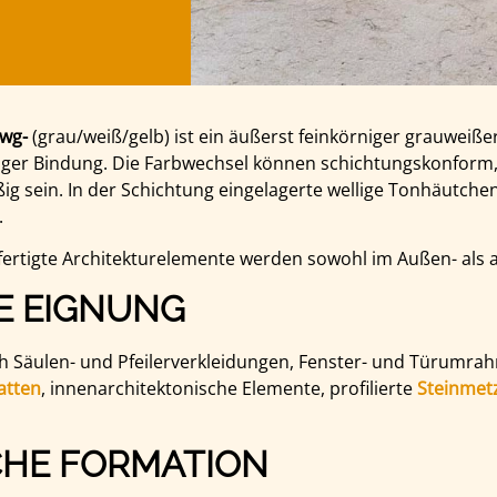
wg-
(grau/weiß/gelb) ist ein äußerst feinkörniger grauweiße
liger Bindung. Die Farbwechsel können schichtungskonform,
g sein. In der Schichtung eingelagerte wellige Tonhäutchen
.
fertigte Architekturelemente werden sowohl im Außen- als 
E EIGNUNG
ich Säulen- und Pfeilerverkleidungen, Fenster- und Türumr
atten
, innenarchitektonische Elemente, profilierte
Steinmet
CHE FORMATION