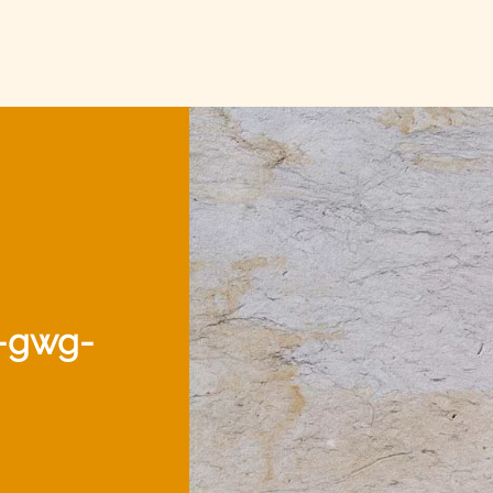
‑gwg‑