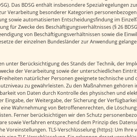
SG). Das BDSG enthält insbesondere Spezialregelungen zum
zur Verarbeitung besonderer Kategorien personenbezogene
ng sowie automatisierten Entscheidungsfindung im Einzelfal
itung für Zwecke des Beschäftigungsverhältnisses (§ 26 BDS
endigung von Beschäftigungsverhältnissen sowie die Einwi
esetze der einzelnen Bundesländer zur Anwendung gelange
en unter Berücksichtigung des Stands der Technik, der Im
ecke der Verarbeitung sowie der unterschiedlichen Eintrit
eiheiten natürlicher Personen geeignete technische und 
Zu den Maßnahmen gehören insbesondere die
ügbarkeit von Daten durch Kontrolle des physischen und ele
der Eingabe, der Weitergabe, der Sicherung der Verfügbarke
ie eine Wahrnehmung von Betroffenenrechten, die Löschun
isten. Ferner berücksichtigen wir den Schutz personenbezo
are sowie Verfahren entsprechend dem Prinzip des Datens
 (https): Um Ihre via unserem Online-