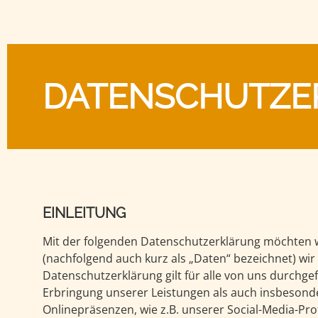
REINHARDTSDORFER
Natursteinmontage
Anfallprodukte
SANDSTEIN ‑gwg‑
Galabau
Pflanzsteine
REINHARDTSDORFER
DATEN­SCHUTZ­
SANDSTEIN ‑Bh‑
Kunst- &
Gebrauchsgegenstände
POSTAER SANDSTEIN ‑mE‑
Schotter
POSTAER SANDSTEIN ‑mgE‑
Pflegeprodukte
POSTAER SANDSTEIN ‑Bh‑
EINLEITUNG
Mit der folgenden Datenschutzerklärung möchten w
(nachfolgend auch kurz als „Daten“ bezeichnet) wi
Datenschutzerklärung gilt für alle von uns durch
Erbringung unserer Leistungen als auch insbesonde
Onlinepräsenzen, wie z.B. unserer Social-Media-Pro