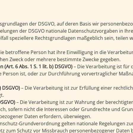
htsgrundlagen der DSGVO, auf deren Basis wir personenbezo
egelungen der DSGVO nationale Datenschutzvorgaben in Ih
lfall speziellere Rechtsgrundlagen maßgeblich sein, teilen w
ie betroffene Person hat ihre Einwilligung in die Verarbeitu
chen Zweck oder mehrere bestimmte Zwecke gegeben.
(Art. 6 Abs. 1 S. 1 lit. b) DSGVO)
– Die Verarbeitung ist für 
ne Person ist, oder zur Durchführung vorvertraglicher Maßn
 c) DSGVO)
– Die Verarbeitung ist zur Erfüllung einer rechtlic
t.
) DSGVO)
– Die Verarbeitung ist zur Wahrung der berechtigte
ich, sofern nicht die Interessen oder Grundrechte und Grun
bezogener Daten erfordern, überwiegen.
enschutz-Grundverordnung gelten nationale Regelungen zu
etz zum Schutz vor Missbrauch personenbezogener Daten b