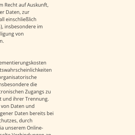
 Recht auf Auskunft,
r Daten, zur
l einschließlich
G), insbesondere im
lligung von
n.
plementierungskosten
tswahrscheinlichkeiten
organisatorische
ktronischen Zugangs zu
it und ihrer Trennung.
g von Daten und
gener Daten bereits bei
chutzes, durch