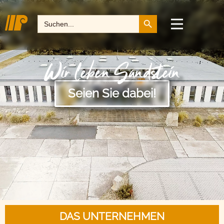
Search Button
Search
for:
Wir leben Sandstein
Seien Sie dabei!
DAS UNTERNEHMEN