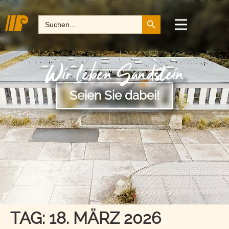
Search Button
Search
for:
Wir leben Sandstein
Seien Sie dabei!
TAG:
18. MÄRZ 2026