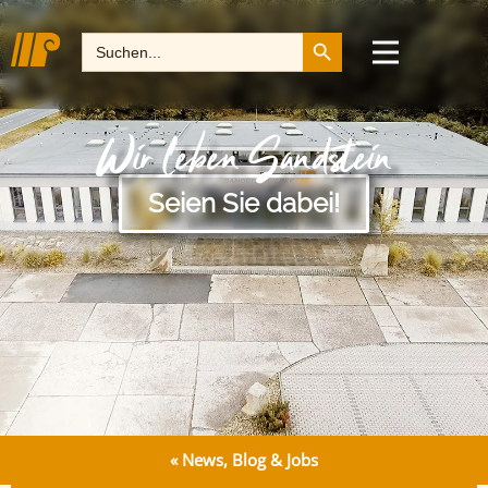
Search Button
Search
for:
Wir leben Sandstein
Seien Sie dabei!
« News, Blog & Jobs