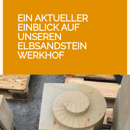
EIN AKTUELLER
EINBLICK AUF
UNSEREN
ELBSANDSTEIN
WERKHOF