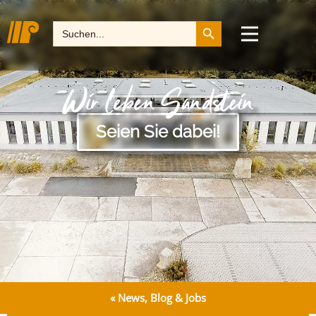
Search Button
Search
for:
Wir leben Sandstein
Seien Sie dabei!
« News, Blog & Jobs