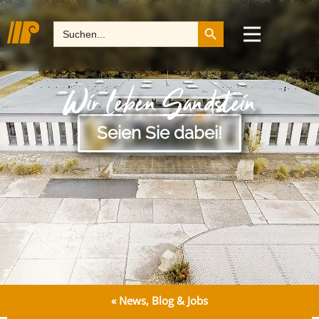
Search Button
Search
for:
Wir leben Sandstein
Seien Sie dabei!
« News, Blog & Jobs