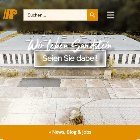
Search Button
Search
for:
Wir leben Sandstein
Seien Sie dabei!
« News, Blog & Jobs