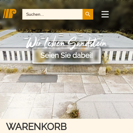
Search Button
Search
for:
Wir leben Sandstein
Seien Sie dabei!
WARENKORB