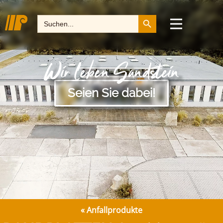
Search Button
Search
for:
Wir leben Sandstein
Seien Sie dabei!
«
Anfallprodukte