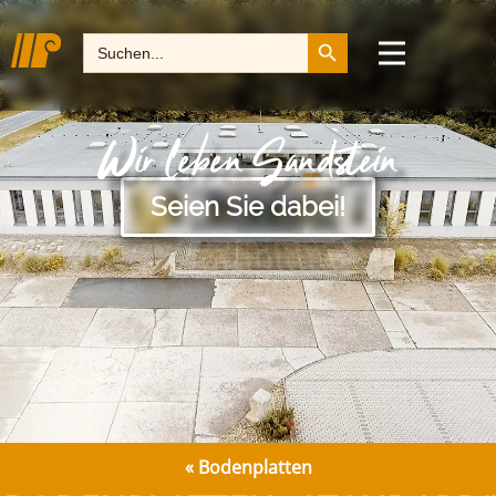
Search Button
Search
for:
Wir leben Sandstein
Seien Sie dabei!
«
Bodenplatten