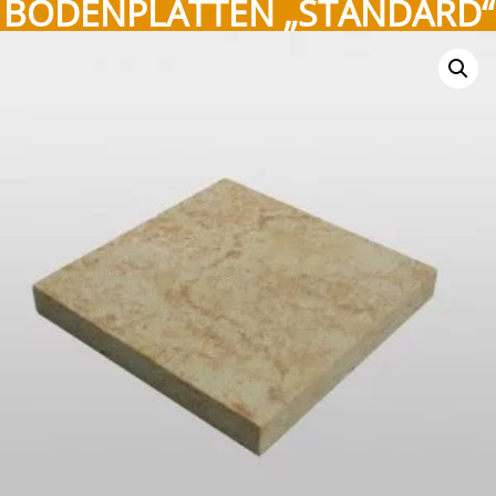
BODENPLATTEN „STANDARD“