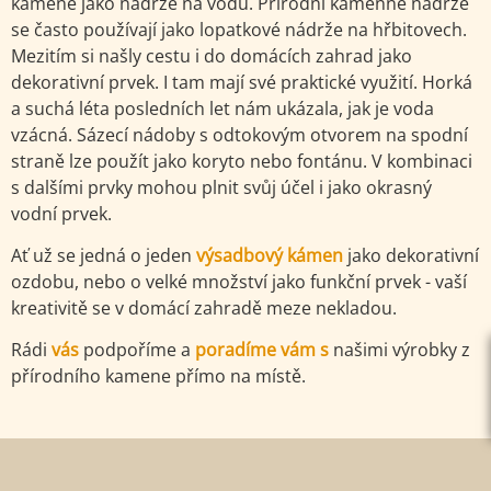
kamene jako nádrže na vodu. Přírodní kamenné nádrže
se často používají jako lopatkové nádrže na hřbitovech.
Mezitím si našly cestu i do domácích zahrad jako
dekorativní prvek. I tam mají své praktické využití. Horká
a suchá léta posledních let nám ukázala, jak je voda
vzácná. Sázecí nádoby s odtokovým otvorem na spodní
straně lze použít jako koryto nebo fontánu. V kombinaci
s dalšími prvky mohou plnit svůj účel i jako okrasný
vodní prvek.
Ať už se jedná o jeden
výsadbový kámen
jako dekorativní
ozdobu, nebo o velké množství jako funkční prvek - vaší
kreativitě se v domácí zahradě meze nekladou.
Rádi
vás
podpoříme a
poradíme vám s
našimi výrobky z
přírodního kamene přímo na místě.