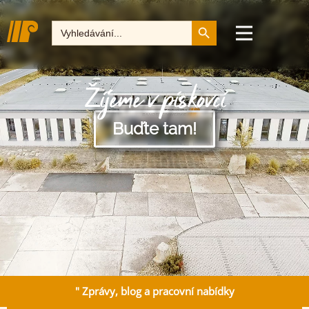
Tlačítko pro vyhledává
Hledat:
Žijeme v pískovci
Buďte tam!
" Zprávy, blog a pracovní nabídky