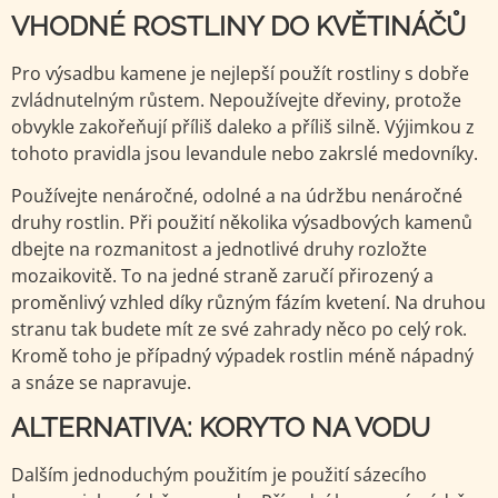
VHODNÉ ROSTLINY DO KVĚTINÁČŮ
Pro výsadbu kamene je nejlepší použít rostliny s dobře
zvládnutelným růstem. Nepoužívejte dřeviny, protože
obvykle zakořeňují příliš daleko a příliš silně. Výjimkou z
tohoto pravidla jsou levandule nebo zakrslé medovníky.
Používejte nenáročné, odolné a na údržbu nenáročné
druhy rostlin. Při použití několika výsadbových kamenů
dbejte na rozmanitost a jednotlivé druhy rozložte
mozaikovitě. To na jedné straně zaručí přirozený a
proměnlivý vzhled díky různým fázím kvetení. Na druhou
stranu tak budete mít ze své zahrady něco po celý rok.
Kromě toho je případný výpadek rostlin méně nápadný
a snáze se napravuje.
ALTERNATIVA: KORYTO NA VODU
Dalším jednoduchým použitím je použití sázecího