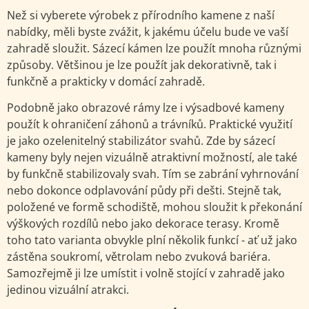
Než si vyberete výrobek z přírodního kamene z naší
nabídky, měli byste zvážit, k jakému účelu bude ve vaší
zahradě sloužit. Sázecí kámen lze použít mnoha různými
způsoby. Většinou je lze použít jak dekorativně, tak i
funkčně a prakticky v domácí zahradě.
Podobně jako obrazové rámy lze i výsadbové kameny
použít k ohraničení záhonů a trávníků. Praktické využití
je jako ozelenitelný stabilizátor svahů. Zde by sázecí
kameny byly nejen vizuálně atraktivní možností, ale také
by funkčně stabilizovaly svah. Tím se zabrání vyhrnování
nebo dokonce odplavování půdy při dešti. Stejně tak,
položené ve formě schodiště, mohou sloužit k překonání
výškových rozdílů nebo jako dekorace terasy. Kromě
toho tato varianta obvykle plní několik funkcí - ať už jako
zástěna soukromí, větrolam nebo zvuková bariéra.
Samozřejmě ji lze umístit i volně stojící v zahradě jako
jedinou vizuální atrakci.