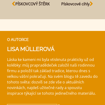
PÍSKOVCOVÝ ŠTĚRK
Pískovcové cihly
O AUTORCE
LISA MÜLLEROVÁ
Láska ke kameni mi byla vtisknuta prakticky už od
kolébky: můj prapradědeček založil naši rodinnou
firmu a položil tak základ tradice, kterou dnes s
velkou vášní pokračuji. Na svém blogu tě zavedu do
tohoto světa: dozvíš se zde vše o aktuálních
novinkách, najdeš užitečné rady a spoustu
inspirace týkající se tohoto jedinečného materiálu.