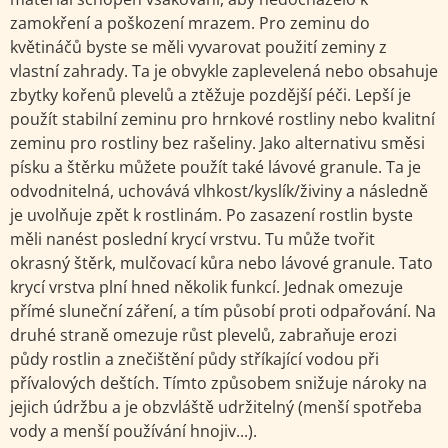
zamokření a poškození mrazem. Pro zeminu do
květináčů byste se měli vyvarovat použití zeminy z
vlastní zahrady. Ta je obvykle zaplevelená nebo obsahuje
zbytky kořenů plevelů a ztěžuje pozdější péči. Lepší je
použít stabilní zeminu pro hrnkové rostliny nebo kvalitní
zeminu pro rostliny bez rašeliny. Jako alternativu směsi
písku a štěrku můžete použít také lávové granule. Ta je
odvodnitelná, uchovává vlhkost/kyslík/živiny a následně
je uvolňuje zpět k rostlinám. Po zasazení rostlin byste
měli nanést poslední krycí vrstvu. Tu může tvořit
okrasný štěrk, mulčovací kůra nebo lávové granule. Tato
krycí vrstva plní hned několik funkcí. Jednak omezuje
přímé sluneční záření, a tím působí proti odpařování. Na
druhé straně omezuje růst plevelů, zabraňuje erozi
půdy rostlin a znečištění půdy stříkající vodou při
přívalových deštích. Tímto způsobem snižuje nároky na
jejich údržbu a je obzvláště udržitelný (menší spotřeba
vody a menší používání hnojiv...).