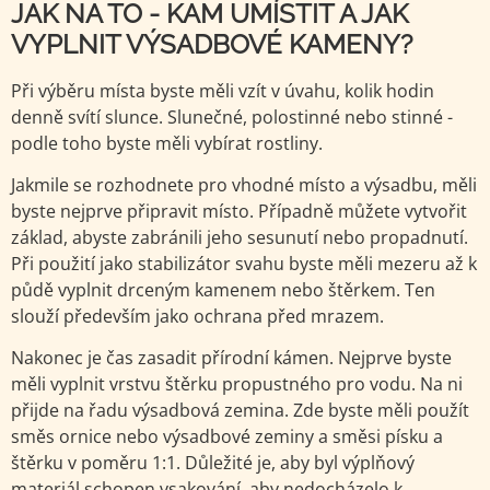
JAK NA TO - KAM UMÍSTIT A JAK
VYPLNIT VÝSADBOVÉ KAMENY?
Při výběru místa byste měli vzít v úvahu, kolik hodin
denně svítí slunce. Slunečné, polostinné nebo stinné -
podle toho byste měli vybírat rostliny.
Jakmile se rozhodnete pro vhodné místo a výsadbu, měli
byste nejprve připravit místo. Případně můžete vytvořit
základ, abyste zabránili jeho sesunutí nebo propadnutí.
Při použití jako stabilizátor svahu byste měli mezeru až k
půdě vyplnit drceným kamenem nebo štěrkem. Ten
slouží především jako ochrana před mrazem.
Nakonec je čas zasadit přírodní kámen. Nejprve byste
měli vyplnit vrstvu štěrku propustného pro vodu. Na ni
přijde na řadu výsadbová zemina. Zde byste měli použít
směs ornice nebo výsadbové zeminy a směsi písku a
štěrku v poměru 1:1. Důležité je, aby byl výplňový
materiál schopen vsakování, aby nedocházelo k