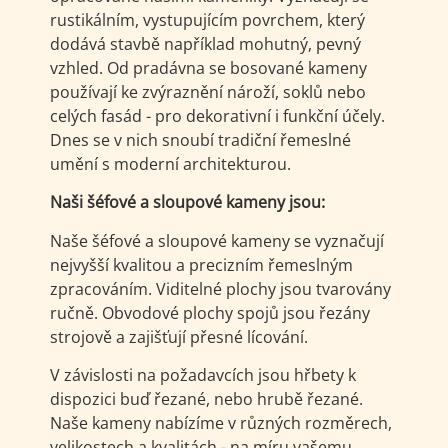
rustikálním, vystupujícím povrchem, který
dodává stavbě například mohutný, pevný
vzhled. Od pradávna se bosované kameny
používají ke zvýraznění nároží, soklů nebo
celých fasád - pro dekorativní i funkční účely.
Dnes se v nich snoubí tradiční řemeslné
umění s moderní architekturou.
Naši šéfové a sloupové kameny jsou:
Naše šéfové a sloupové kameny se vyznačují
nejvyšší kvalitou a precizním řemeslným
zpracováním. Viditelné plochy jsou tvarovány
ručně. Obvodové plochy spojů jsou řezány
strojově a zajišťují přesné lícování.
V závislosti na požadavcích jsou hřbety k
dispozici buď řezané, nebo hrubě řezané.
Naše kameny nabízíme v různých rozměrech,
velikostech a kvalitách - na míru vašemu