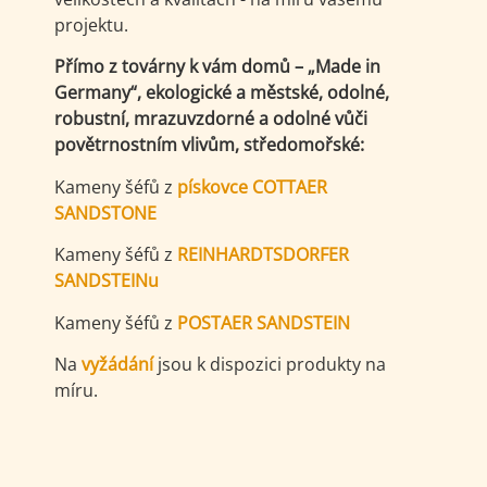
projektu.
Přímo z továrny k vám domů – „Made in
Germany“, ekologické a městské, odolné,
robustní, mrazuvzdorné a odolné vůči
povětrnostním vlivům, středomořské:
Kameny šéfů z
pískovce COTTAER
SANDSTONE
Kameny šéfů z
REINHARDTSDORFER
SANDSTEINu
Kameny šéfů z
POSTAER SANDSTEIN
Na
vyžádání
jsou k dispozici produkty na
míru.