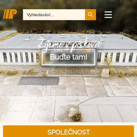
Tlačítko pro vyhledává
Hledat:
Žijeme v pískovci
Buďte tam!
SPOLEČNOST