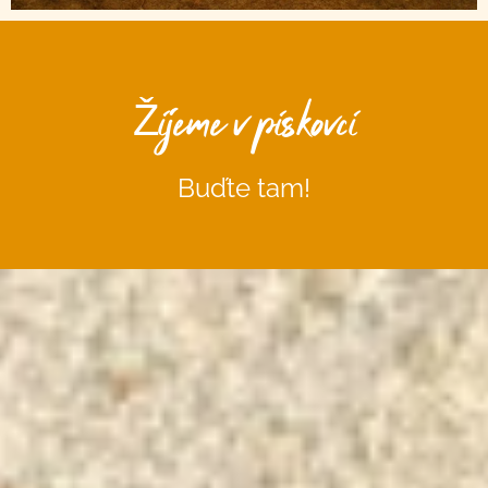
Žijeme v pískovci
Buďte tam!