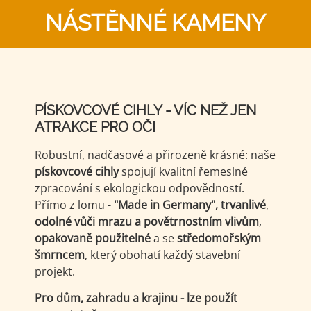
NÁSTĚNNÉ KAMENY
PÍSKOVCOVÉ CIHLY - VÍC NEŽ JEN
ATRAKCE PRO OČI
Robustní, nadčasové a přirozeně krásné: naše
pískovcové cihly
spojují kvalitní řemeslné
zpracování s ekologickou odpovědností.
Přímo z lomu -
"Made in Germany",
trvanlivé
,
odolné vůči mrazu a povětrnostním vlivům
,
opakovaně použitelné
a se
středomořským
šmrncem
, který obohatí každý stavební
projekt.
Pro dům, zahradu a krajinu - lze použít