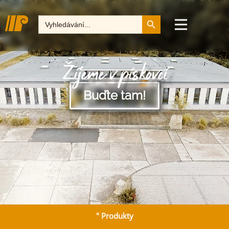
Tlačítko pro vyhledává
Hledat:
Žijeme v pískovci
Buďte tam!
" Produkty