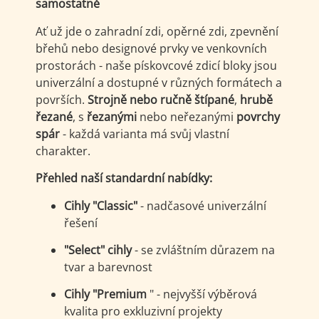
samostatně
Ať už jde o zahradní zdi, opěrné zdi, zpevnění
břehů nebo designové prvky ve venkovních
prostorách - naše pískovcové zdicí bloky jsou
univerzální a dostupné v různých formátech a
površích.
Strojně nebo ručně štípané
,
hrubě
řezané
, s
řezanými
nebo neřezanými
povrchy
spár
- každá varianta má svůj vlastní
charakter.
Přehled naší standardní nabídky:
Cihly "Classic"
- nadčasové univerzální
řešení
"Select" cihly
- se zvláštním důrazem na
tvar a barevnost
Cihly "Premium
" - nejvyšší výběrová
kvalita pro exkluzivní projekty