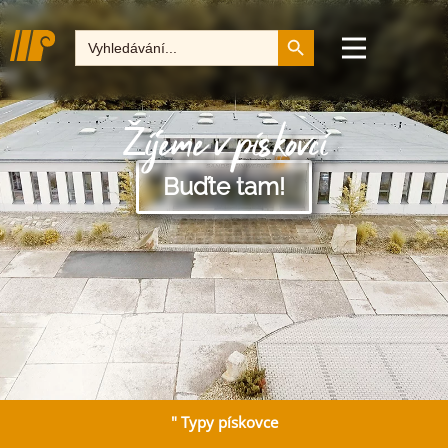
Tlačítko pro vyhledává
Hledat:
Žijeme v pískovci
Buďte tam!
" Typy pískovce