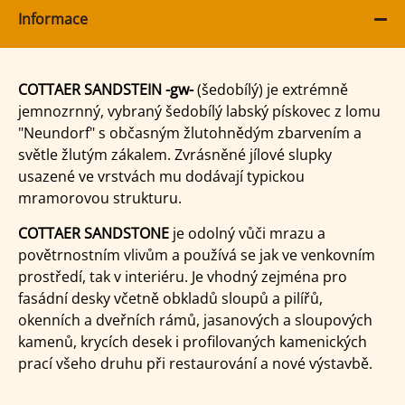
Informace
COTTAER SANDSTEIN -gw-
(šedobílý) je extrémně
jemnozrnný, vybraný šedobílý labský pískovec z lomu
"Neundorf" s občasným žlutohnědým zbarvením a
světle žlutým zákalem. Zvrásněné jílové slupky
usazené ve vrstvách mu dodávají typickou
mramorovou strukturu.
COTTAER SANDSTONE
je odolný vůči mrazu a
povětrnostním vlivům a používá se jak ve venkovním
prostředí, tak v interiéru. Je vhodný zejména pro
fasádní desky včetně obkladů sloupů a pilířů,
okenních a dveřních rámů, jasanových a sloupových
kamenů, krycích desek i profilovaných kamenických
prací všeho druhu při restaurování a nové výstavbě.