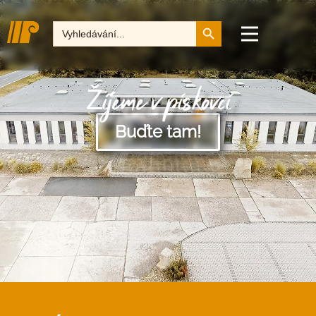
Tlačítko pro vyhledává
Hledat:
Žijeme v pískovci
Buďte tam!