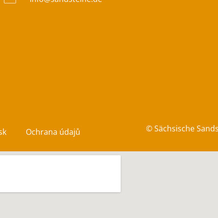
© Sächsische Sand
sk
Ochrana údajů