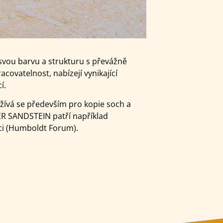
 svou barvu a strukturu s převážně
acovatelnost, nabízejí vynikající
í.
žívá se především pro kopie soch a
ER SANDSTEIN patří například
áci (Humboldt Forum).