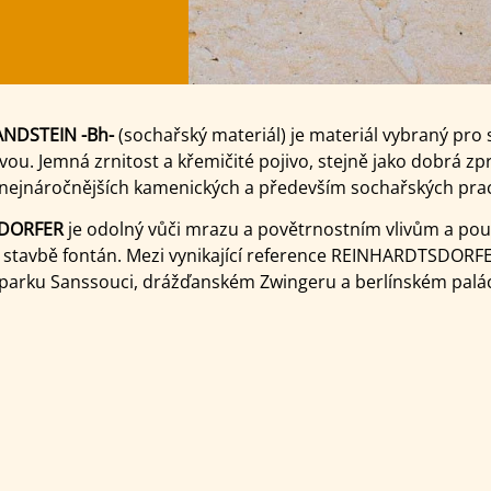
NDSTEIN -Bh-
(sochařský materiál) je materiál vybraný pro
ou. Jemná zrnitost a křemičité pojivo, stejně jako dobrá zpr
 nejnáročnějších kamenických a především sochařských prac
SDORFER
je odolný vůči mrazu a povětrnostním vlivům a pou
i stavbě fontán. Mezi vynikající reference REINHARDTSDORF
 a parku Sanssouci, drážďanském Zwingeru a berlínském pal