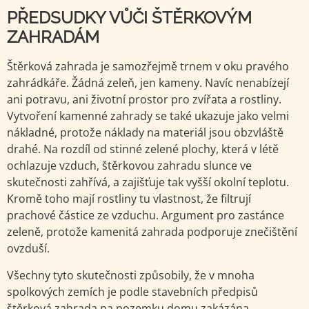
PŘEDSUDKY VŮČI ŠTĚRKOVÝM
ZAHRADÁM
Štěrková zahrada je samozřejmě trnem v oku pravého
zahrádkáře. Žádná zeleň, jen kameny. Navíc nenabízejí
ani potravu, ani životní prostor pro zvířata a rostliny.
Vytvoření kamenné zahrady se také ukazuje jako velmi
nákladné, protože náklady na materiál jsou obzvláště
drahé. Na rozdíl od stinné zelené plochy, která v létě
ochlazuje vzduch, štěrkovou zahradu slunce ve
skutečnosti zahřívá, a zajišťuje tak vyšší okolní teplotu.
Kromě toho mají rostliny tu vlastnost, že filtrují
prachové částice ze vzduchu. Argument pro zastánce
zeleně, protože kamenitá zahrada podporuje znečištění
ovzduší.
Všechny tyto skutečnosti způsobily, že v mnoha
spolkových zemích je podle stavebních předpisů
štěrková zahrada na pozemku domu zakázána.