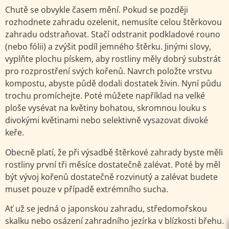
Chutě se obvykle časem mění. Pokud se později
rozhodnete zahradu ozelenit, nemusíte celou štěrkovou
zahradu odstraňovat. Stačí odstranit podkladové rouno
(nebo fólii) a zvýšit podíl jemného štěrku. Jinými slovy,
vyplňte plochu pískem, aby rostliny měly dobrý substrát
pro rozprostření svých kořenů. Navrch položte vrstvu
kompostu, abyste půdě dodali dostatek živin. Nyní půdu
trochu promíchejte. Poté můžete například na velké
ploše vysévat na květiny bohatou, skromnou louku s
divokými květinami nebo selektivně vysazovat divoké
keře.
Obecně platí, že při výsadbě štěrkové zahrady byste měli
rostliny první tři měsíce dostatečně zalévat. Poté by měl
být vývoj kořenů dostatečně rozvinutý a zalévat budete
muset pouze v případě extrémního sucha.
Ať už se jedná o japonskou zahradu, středomořskou
skalku nebo osázení zahradního jezírka v blízkosti břehu.