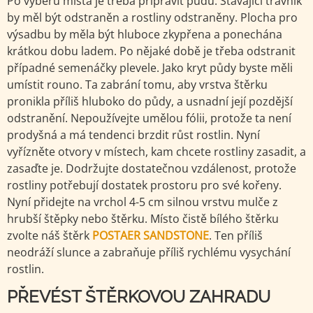
Po výběru místa je třeba připravit půdu. Stávající trávník
by měl být odstraněn a rostliny odstraněny. Plocha pro
výsadbu by měla být hluboce zkypřena a ponechána
krátkou dobu ladem. Po nějaké době je třeba odstranit
případné semenáčky plevele. Jako kryt půdy byste měli
umístit rouno. Ta zabrání tomu, aby vrstva štěrku
pronikla příliš hluboko do půdy, a usnadní její pozdější
odstranění. Nepoužívejte umělou fólii, protože ta není
prodyšná a má tendenci brzdit růst rostlin. Nyní
vyřízněte otvory v místech, kam chcete rostliny zasadit, a
zasaďte je. Dodržujte dostatečnou vzdálenost, protože
rostliny potřebují dostatek prostoru pro své kořeny.
Nyní přidejte na vrchol 4-5 cm silnou vrstvu mulče z
hrubší štěpky nebo štěrku. Místo čistě bílého štěrku
zvolte náš štěrk
POSTAER SANDSTONE
. Ten příliš
neodráží slunce a zabraňuje příliš rychlému vysychání
rostlin.
PŘEVÉST ŠTĚRKOVOU ZAHRADU