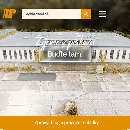
Tlačítko pro vyhledává
Hledat:
Žijeme v pískovci
Buďte tam!
" Zprávy, blog a pracovní nabídky