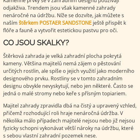
Kamenné prvky se v zahradním designu používají
odjakživa. Trendem jsou však kamenné zahrady
nenáročné na údržbu. Níže se dozvíte, jak můžete s
naším
štěrkem
POSTAER SANDSTONE
ještě přispět k
flóře a fauně a vytvořit estetickou pastvu pro oči.
CO JSOU SKALKY?
Štěrková zahrada je velká zahradní plocha pokrytá
kameny. Většina majitelů nemá zájem o pěstování
určitých rostlin, ale spíše o jejich využití jako moderního
designového prvku. Rostliny se v tomto zahradním
designu obvykle nevyskytují, nebo jen některé. Často se
jedná o malé stromy nebo keře s přísným topiariem.
Majitel zahrady zpravidla dbá na čistý a upravený vzhled,
přičemž rozhodující roli hraje nenáročná údržba. V
několika málo případech majitelé nejsou nebo již nejsou
fyzicky schopni vykonávat větší nároky na údržbu, které
s sebou vlastní zahradní pozemek nese.