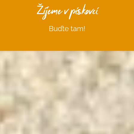
Žijeme v pískovci
Buďte tam!