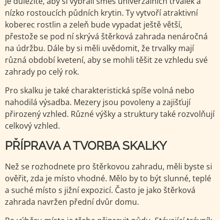
Je důležité, aby si vybrali směs univerzálních trvalek a
nízko rostoucích půdních krytin. Ty vytvoří atraktivní
koberec rostlin a zeleň bude vypadat ještě větší,
přestože se pod ní skrývá štěrková zahrada nenáročná
na údržbu. Dále by si měli uvědomit, že trvalky mají
různá období kvetení, aby se mohli těšit ze vzhledu své
zahrady po celý rok.
Pro skalku je také charakteristická spíše volná nebo
nahodilá výsadba. Mezery jsou povoleny a zajišťují
přirozený vzhled. Různé výšky a struktury také rozvolňují
celkový vzhled.
PŘÍPRAVA A TVORBA SKALKY
Než se rozhodnete pro štěrkovou zahradu, měli byste si
ověřit, zda je místo vhodné. Mělo by to být slunné, teplé
a suché místo s jižní expozicí. Často je jako štěrková
zahrada navržen přední dvůr domu.