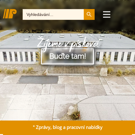
Tlačítko pro vyhledává
Hledat:
Žijeme v pískovci
Buďte tam!
" Zprávy, blog a pracovní nabídky