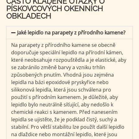
ČASTO KLADENÉ OTÁZKY O
PÍSKOVCOVÝCH OKENNÍCH
OBKLADECH
Jaké lepidlo na parapety z přírodního kamene?
Na parapety z přírodního kamene se obecně
doporučuje speciální lepidlo na přírodní kámen,
které neobsahuje rozpouštědla a je elastické, aby
se zabránilo změně barvy a vzniku trhlin
způsobených pnutím. Vhodná jsou zejména
lepidla na bázi epoxidové pryskyřice nebo
silikonová lepidla, která jsou schválena pro
použití s přírodním kamenem. Je důležité, aby
lepidlo bylo neutrálně síťující, aby nedošlo k
chemické reakci s kamenem. Před nanesením
lepidla se ujistěte, že je podklad čistý, suchý a
stabilní. Pro větší stabilitu lze použít další lepidlo
na dlaždice nebo montážní lepidlo, které jsou