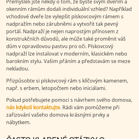
Přemýšleli jste někdy o tom, že byste svým dveřím a
okenním rámům dodali individuální vzhled? Například
vchodové dveře lze vylepšit pískovcovým rámem s
nadpražím nebo zárubněmi a vytvořit tak pevný
portál. Nadpraží je nejen naprostým přínosem z
konstrukčních důvodů, ale může také proměnit váš
dům v opravdovou pastvu pro oči. Pískovcový
nadpraží lze instalovat v moderním, klasickém nebo
barokním stylu. Vašim přáním a představám se meze
nekladou.
Přizpůsobte si pískovcový rám s klíčovým kamenem,
např. s erbem, letopočtem nebo iniciálami.
Pokud potřebujete pomoci s návrhem svého domova,
nás kdykoli kontaktujte
. Rádi vám pomůžeme při
zařizování vašeho domova krásnými prvky a
nábytkem.