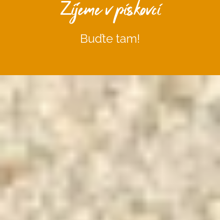
Žijeme v pískovci
Buďte tam!