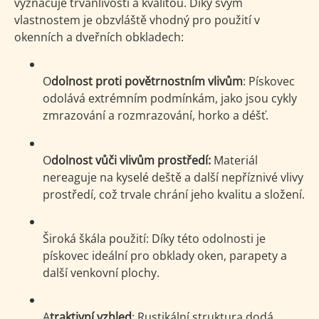
vyznačuje trvanlivostí a kvalitou. Díky svým
vlastnostem je obzvláště vhodný pro použití v
okenních a dveřních obkladech:
O
dolnost proti povětrnostním vlivům
: Pískovec
odolává extrémním podmínkám, jako jsou cykly
zmrazování a rozmrazování, horko a déšť.
O
dolnost vůči vlivům prostředí:
Materiál
nereaguje na kyselé deště a další nepříznivé vlivy
prostředí, což trvale chrání jeho kvalitu a složení.
Široká škála použití:
Díky této odolnosti je
pískovec ideální pro obklady oken, parapety a
další venkovní plochy.
A
traktivní vzhled
: Rustikální struktura dodá