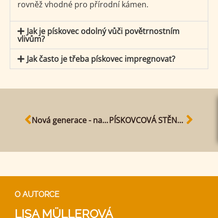
rovněž vhodné pro přírodní kámen.
Jak je pískovec odolný vůči povětrnostním
vlivům?
Jak často je třeba pískovec impregnovat?
Nová generace - naši noví pískovcoví dělníci
PÍSKOVCOVÁ STĚNA JAKO AKCENT VE VAŠEM DOMĚ
O AUTORCE
LISA MÜLLEROVÁ