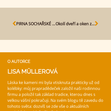
PIRNA SOCHAŘSKÉ LÉTO 2022/23 - NA POČEST CANALETTA
Okolí dveří a oken z pískovce
O AUTORCE
LISA MÜLLEROVÁ
Láska ke kameni mi byla vtisknuta prakticky už od
kolébky: můj prapradědeček založil naši rodinnou
firmu a položil tak základ tradice, kterou dnes s
velkou vášní pokračuji. Na svém blogu tě zavedu do
tohoto světa: dozvíš se zde vše o aktuálních