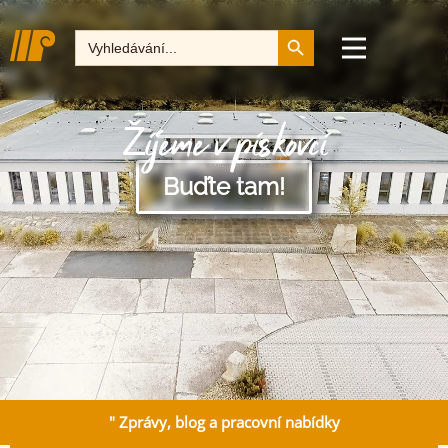
Tlačítko pro vyhledává
Hledat:
Žijeme v pískovci
Buďte tam!
" Zprávy, blog a pracovní nabídky