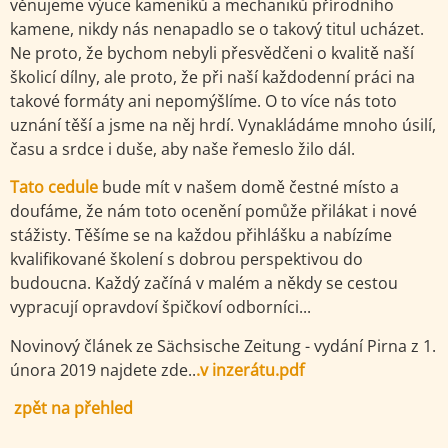
věnujeme výuce kameníků a mechaniků přírodního
kamene, nikdy nás nenapadlo se o takový titul ucházet.
Ne proto, že bychom nebyli přesvědčeni o kvalitě naší
školicí dílny, ale proto, že při naší každodenní práci na
takové formáty ani nepomýšlíme. O to více nás toto
uznání těší a jsme na něj hrdí. Vynakládáme mnoho úsilí,
času a srdce i duše, aby naše řemeslo žilo dál.
Tato cedule
bude mít v našem domě čestné místo a
doufáme, že nám toto ocenění pomůže přilákat i nové
stážisty. Těšíme se na každou přihlášku a nabízíme
kvalifikované školení s dobrou perspektivou do
budoucna. Každý začíná v malém a někdy se cestou
vypracují opravdoví špičkoví odborníci...
Novinový článek ze Sächsische Zeitung - vydání Pirna z 1.
února 2019 najdete zde..
.v inzerátu.pdf
zpět na přehled