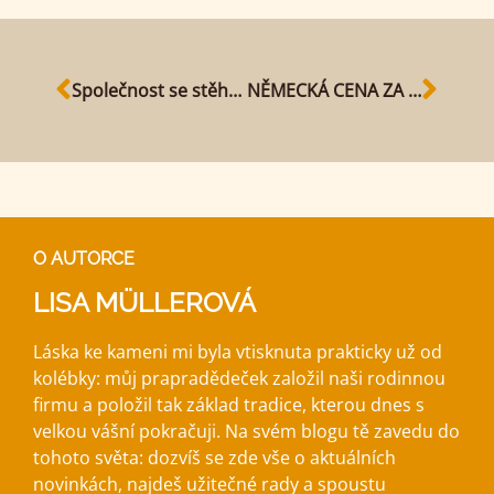
Společnost se stěhuje
NĚMECKÁ CENA ZA PŘÍRODNÍ KÁMEN 2020
O AUTORCE
LISA MÜLLEROVÁ
Láska ke kameni mi byla vtisknuta prakticky už od
kolébky: můj prapradědeček založil naši rodinnou
firmu a položil tak základ tradice, kterou dnes s
velkou vášní pokračuji. Na svém blogu tě zavedu do
tohoto světa: dozvíš se zde vše o aktuálních
novinkách, najdeš užitečné rady a spoustu