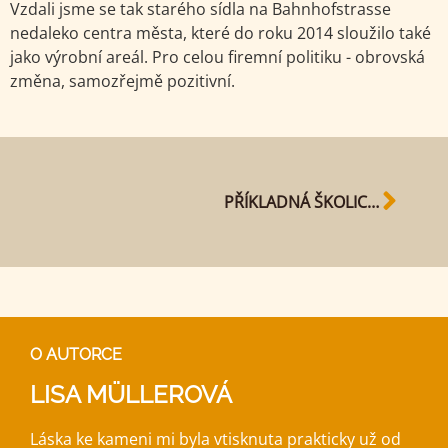
Vzdali jsme se tak starého sídla na Bahnhofstrasse
nedaleko centra města, které do roku 2014 sloužilo také
jako výrobní areál. Pro celou firemní politiku - obrovská
změna, samozřejmě pozitivní.
PŘÍKLADNÁ ŠKOLICÍ SPOLEČNOST
O AUTORCE
LISA MÜLLEROVÁ
Láska ke kameni mi byla vtisknuta prakticky už od