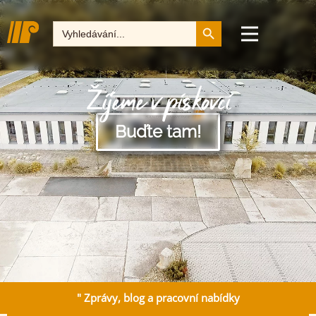
Tlačítko pro vyhledává
Hledat:
Žijeme v pískovci
Buďte tam!
" Zprávy, blog a pracovní nabídky