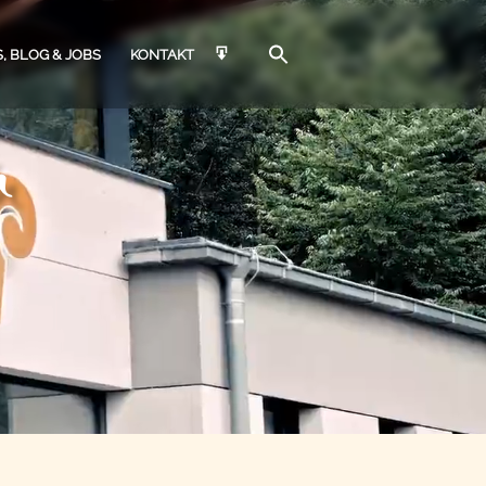
, BLOG & JOBS
KONTAKT
n
ARCHITEKTEN &
AGBS
JOBS
BAUPLANER