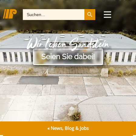
Search Button
Search
for:
Wir leben Sandstein
Seien Sie dabei!
« News, Blog & Jobs