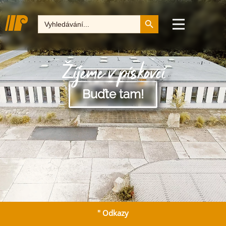
Tlačítko pro vyhledává
Hledat:
Žijeme v pískovci
Buďte tam!
" Odkazy