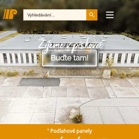
Tlačítko pro vyhledává
Hledat:
Žijeme v pískovci
Buďte tam!
"
Podlahové panely