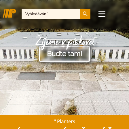
Tlačítko pro vyhledává
Hledat:
Žijeme v pískovci
Buďte tam!
"
Planters