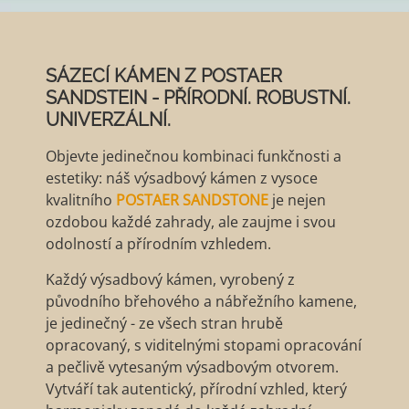
SÁZECÍ KÁMEN Z POSTAER
SANDSTEIN
- PŘÍRODNÍ. ROBUSTNÍ.
UNIVERZÁLNÍ.
Objevte jedinečnou kombinaci funkčnosti a
estetiky: náš výsadbový kámen z vysoce
kvalitního
POSTAER SANDSTONE
je nejen
ozdobou každé zahrady, ale zaujme i svou
odolností a přírodním vzhledem.
Každý výsadbový kámen, vyrobený z
původního břehového a nábřežního kamene,
je jedinečný - ze všech stran hrubě
opracovaný, s viditelnými stopami opracování
a pečlivě vytesaným výsadbovým otvorem.
Vytváří tak autentický, přírodní vzhled, který