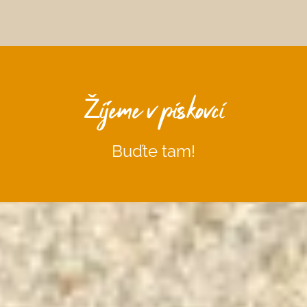
Žijeme v pískovci
Buďte tam!